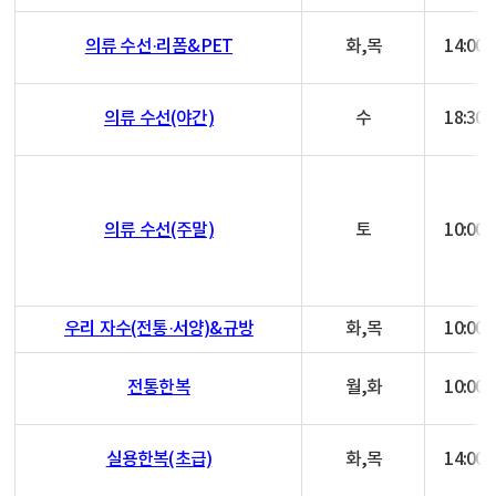
의류 수선·리폼&PET
화,목
14:00~
의류 수선(야간)
수
18:30~
의류 수선(주말)
토
10:00~
우리 자수(전통·서양)&규방
화,목
10:00~
전통한복
월,화
10:00~
실용한복(초급)
화,목
14:00~