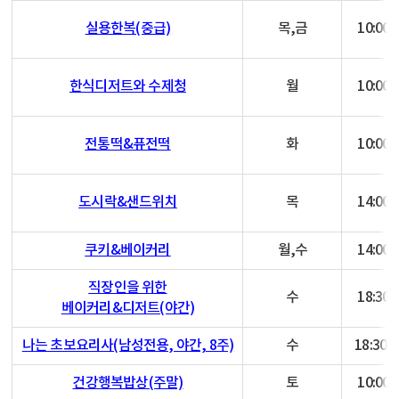
실용한복(중급)
목,금
10:00~
한식디저트와 수제청
월
10:00~
전통떡&퓨전떡
화
10:00~
도시락&샌드위치
목
14:00~
쿠키&베이커리
월,수
14:00~
직장인을 위한
수
18:30~
베이커리&디저트(야간)
나는 초보요리사(남성전용, 야간, 8주)
수
18:30 ~
건강행복밥상(주말)
토
10:00~