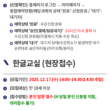
(신청확인)
홈페이지 로그인 → 마이페이지 →
통합예약현황(해당과목의 상태 '완료'-신청완료 / '대기'-
대기자)
예약상태 '완료'
: 수강신청 완료
예약상태 '승인(결제/입금대기)'
:
12시간 이내 결제
시
수강신청 완료됨(미결제시 자동 수강 취소)
예약상태 '대기'
: 대기자 상태(수강취소가 발생하면 대기
순번대로 승인처리됨.(카카오톡/문자))
한글교실 (현장접수)
(모집기간)
2025. 12. 17.(수) 14:00~14:30 (14:30 추첨)
(모집대상)
만 18세 이상
(접수방법)
본인 방문 접수
(※ 당일 본인 신분증 지참,
대리접수 불가)