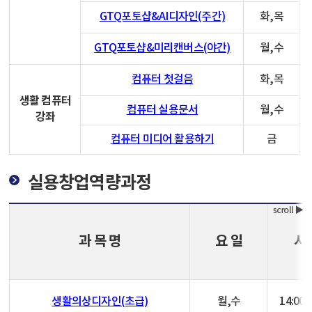
GTQ포토샵&AI디자인(주간)
화,목
GTQ포토샵&미리캔버스(야간)
월,수
컴퓨터 첫걸음
화,목
생활 컴퓨터
컴퓨터 실용문서
월,수
강좌
컴퓨터 미디어 활용하기
금
실용창업역량과정
과 목 명
요 일
시 
생활의상디자인(초급)
월,수
14:00~