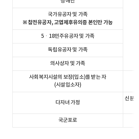
장애인
국가유공자 및 가족
※ 참전유공자, 고엽제후유의증 본인만 가능
5ㆍ18민주유공자 및 가족
독립유공자 및 가족
의사상자 및 가족
사회복지시설의 보장(입소)를 받는 자
(시설입소자)
신분증
다자녀 가정
국군포로