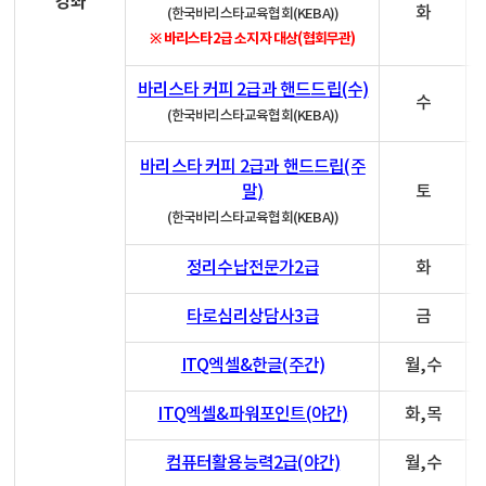
강좌
화
(한국바리스타교육협회(KEBA))
※ 바리스타2급 소지자 대상(협회무관)
바리스타 커피 2급과 핸드드립(수)
수
(한국바리스타교육협회(KEBA))
바리스타 커피 2급과 핸드드립(주
말)
토
(한국바리스타교육협회(KEBA))
정리수납전문가2급
화
타로심리상담사3급
금
ITQ엑셀&한글(주간)
월,수
ITQ엑셀&파워포인트(야간)
화,목
컴퓨터활용능력2급(야간)
월,수