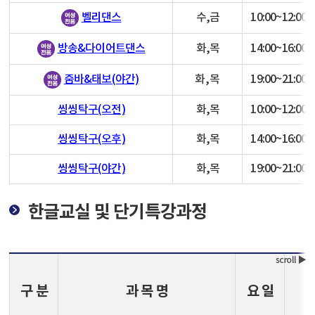
수,금
10:00~12:00
벨리댄스
화,목
14:00~16:00
방송&다이어트댄스
화,목
19:00~21:00
줌바&태보(야간)
씽씽탁구(오전)
화,목
10:00~12:00
씽씽탁구(오후)
화,목
14:00~16:00
씽씽탁구(야간)
화,목
19:00~21:00
한글교실 및 단기특강과정
구 분
과 목 명
요 일