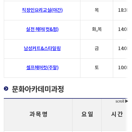
직장인요리교실(야간)
목
18:30~
실전 헤어(컷&펌)
화,목
14:00~
남성커트&스타일링
금
14:00~
셀프헤어컷(주말)
토
10:00~
문화아카데미과정
과 목 명
요 일
시 간