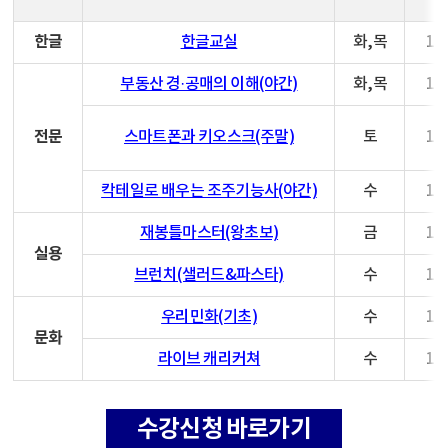
한글
한글교실
화,목
14:
부동산 경·공매의 이해(야간)
화,목
19:
전문
스마트폰과 키오스크(주말)
토
10:
칵테일로 배우는 조주기능사(야간)
수
18:
재봉틀마스터(왕초보)
금
10:
실용
브런치(샐러드&파스타)
수
14:
우리민화(기초)
수
14:
문화
라이브 캐리커쳐
수
10:
수강신청 바로가기