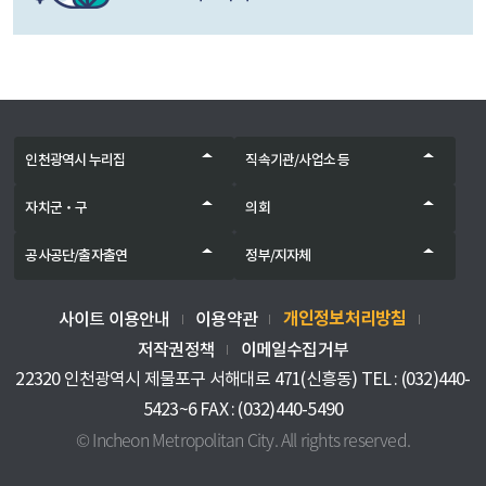
인천광역시 누리집
직속기관/사업소 등
자치군‧구
의회
공사공단/출자출연
정부/지자체
개인정보처리방침
사이트 이용안내
이용약관
저작권정책
이메일수집거부
22320 인천광역시 제물포구 서해대로 471(신흥동) TEL : (032)440-
5423~6 FAX : (032)440-5490
© Incheon Metropolitan City. All rights reserved.