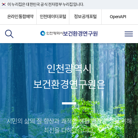
이 누리집은 대한민국 공식 전자정부 누리집입니다.
온라인통합예약
인천데이터포털
정보공개포털
OpenAPI
보건환경연구원
인천광역시
보건환경연구원은
시민의 삶의 질 향상과 쾌적한 생활 환경 조성을 위해
최선을 다하겠습니다.