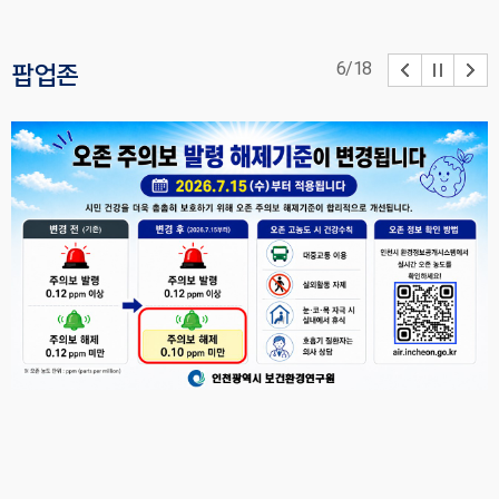
6
/
18
팝업존