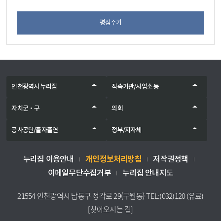
평점주기
인천광역시 누리집
직속기관/사업소 등
자치군‧구
의회
공사공단/출자출연
정부/지자체
개인정보처리방침
누리집 이용안내
저작권정책
이메일무단수집거부
누리집 안내지도
21554 인천광역시 남동구 정각로 29(구월동) TEL:(032)120 (유료)
[찾아오시는 길]