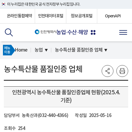
이 누리집은 대한민국 공식 전자정부 누리집입니다.
온라인통합예약
인천데이터포털
정보공개포털
OpenAPI
농업·수산·해양
메뉴
Home
농업
농수특산물 품질인증 업체
이동
농수특산물 품질인증 업체
인천광역시 농수특산물 품질인증업체 현황(2025.4.
기준)
담당부서
농축산과 (032-440-4366)
작성일
2025-05-16
조회수
254