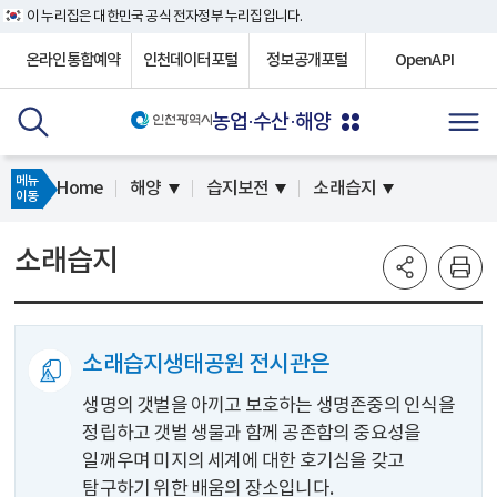
이 누리집은 대한민국 공식 전자정부 누리집입니다.
온라인통합예약
인천데이터포털
정보공개포털
OpenAPI
농업·수산·해양
메뉴
Home
해양
습지보전
소래습지
이동
소래습지
소래습지생태공원 전시관은
생명의 갯벌을 아끼고 보호하는 생명존중의 인식을
정립하고 갯벌 생물과 함께 공존함의 중요성을
일깨우며 미지의 세계에 대한 호기심을 갖고
탐구하기 위한 배움의 장소입니다.