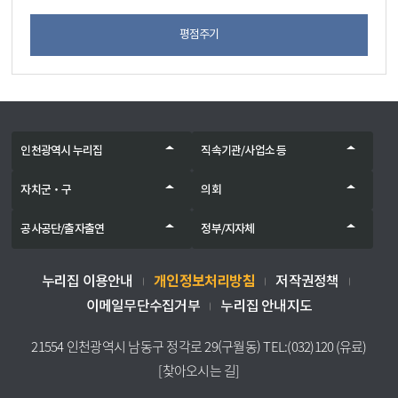
평점주기
인천광역시 누리집
직속기관/사업소 등
자치군‧구
의회
공사공단/출자출연
정부/지자체
개인정보처리방침
누리집 이용안내
저작권정책
이메일무단수집거부
누리집 안내지도
21554 인천광역시 남동구 정각로 29(구월동) TEL:(032)120 (유료)
[찾아오시는 길]