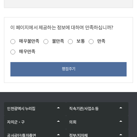
이 페이지에서 제공하는 정보에 대하여 만족하십니까?
매우불만족
불만족
보통
만족
매우만족
평점주기
인천광역시 누리집
직속기관/사업소 등
자치군‧구
의회
공사공단/출자출연
정부/지자체