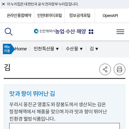
이 누리집은 대한민국 공식 전자정부 누리집입니다.
온라인통합예약
인천데이터포털
정보공개포털
OpenAPI
농업·수산·해양
메뉴
Home
인천특산물
수산물
김
이동
김
맛과 향이 뛰어난 김
우리시 옹진군 영흥도와 장봉도에서 생산되는 김은
청정해역에서 해풍을 맞으며 자라 맛과 향이 뛰어난
친환경 웰빙식품입니다.