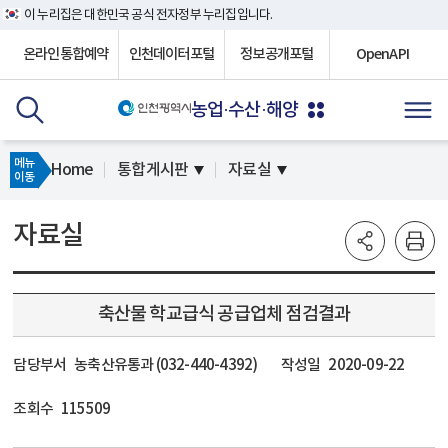
이 누리집은 대한민국 공식 전자정부 누리집입니다.
온라인통합예약
인천데이터포털
정보공개포털
OpenAPI
농업·수산·해양
메뉴
Home
통합게시판
자료실
이동
자료실
축산물 학교급식 공급업체 점검결과
담당부서
농축산유통과 (032-440-4392)
작성일
2020-09-22
조회수
115509