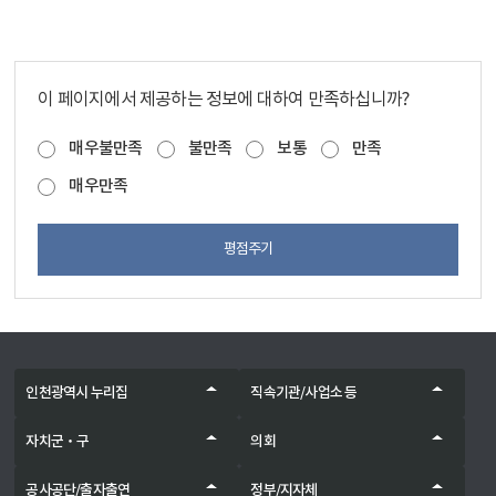
이 페이지에서 제공하는 정보에 대하여 만족하십니까?
매우불만족
불만족
보통
만족
매우만족
평점주기
인천광역시 누리집
직속기관/사업소 등
자치군‧구
의회
공사공단/출자출연
정부/지자체