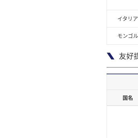
イタリア
モンゴ
友好提
国名