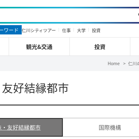
ーワード
仁川シティツアー
仕事
大学
投資
観光&交通
投資
Home
仁川
・友好結縁都市
妹・友好結縁都市
国際機構