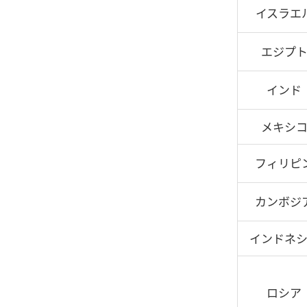
イスラエ
エジプ
インド
メキシ
フィリピ
カンボジ
インドネ
ロシア