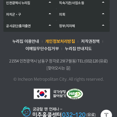
인천광역시 누리집
직속기관/사업소 등
자치군‧구
의회
공사공단/출자출연
정부/지자체
개인정보처리방침
누리집 이용안내
저작권정책
이메일무단수집거부
누리집 안내지도
21554 인천광역시 남동구 정각로 29(구월동) TEL:(032)120 (유료)
[찾아오시는 길]
© Incheon Metropolitan City. All rights reserved.