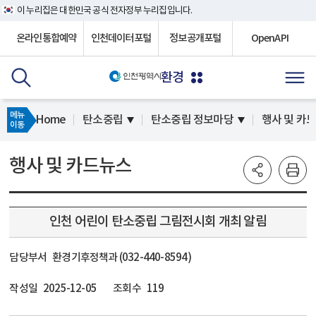
이 누리집은 대한민국 공식 전자정부 누리집입니다.
온라인통합예약
인천데이터포털
정보공개포털
OpenAPI
환경
메뉴
Home
탄소중립
탄소중립 정보마당
행사 및 카
이동
행사 및 카드뉴스
인천 어린이 탄소중립 그림전시회 개최 알림
담당부서
환경기후정책과 (032-440-8594)
작성일
2025-12-05
조회수
119