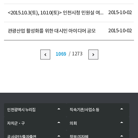
2015-10-02
<2015.10.3(토), 10.10(토)> 인천시청 민원실 여권업무 토요일 휴무안내
2015-10-02
관광산업 활성화를 위한 대시민 아이디어 공모
1069
1273
인천광역시 누리집
직속기관/사업소 등
자치군‧구
의회
공사공단/출자출연
정부/지자체