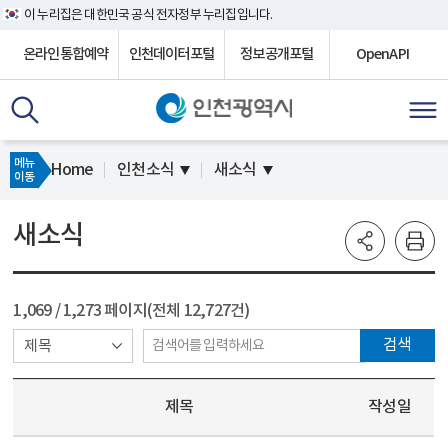
이 누리집은 대한민국 공식 전자정부 누리집입니다.
온라인통합예약
인천데이터포털
정보공개포털
OpenAPI
메뉴
Home
인천소식
새소식
이동
새소식
1,069
/ 1,273 페이지(전체 12,727건)
검색
제목
작성일