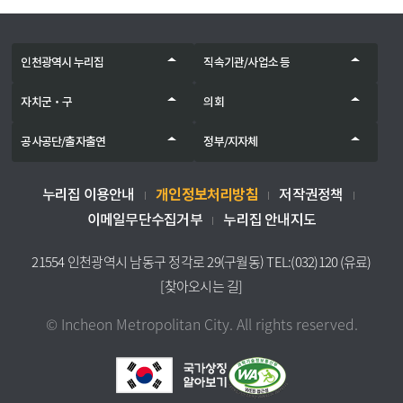
인천광역시 누리집
직속기관/사업소 등
자치군‧구
의회
공사공단/출자출연
정부/지자체
개인정보처리방침
누리집 이용안내
저작권정책
이메일무단수집거부
누리집 안내지도
21554 인천광역시 남동구 정각로 29(구월동) TEL:(032)120 (유료)
[찾아오시는 길]
© Incheon Metropolitan City. All rights reserved.