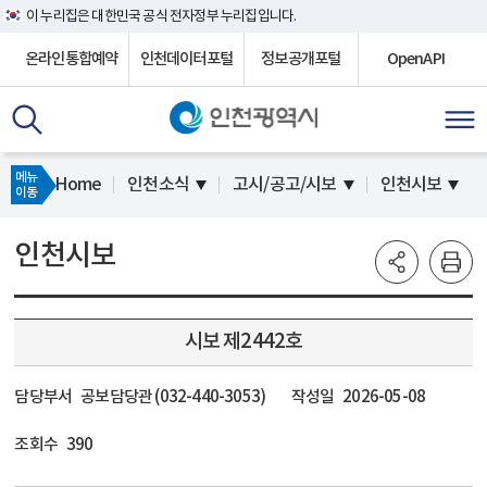
이 누리집은 대한민국 공식 전자정부 누리집입니다.
온라인통합예약
인천데이터포털
정보공개포털
OpenAPI
메뉴
Home
인천소식
고시/공고/시보
인천시보
이동
인천시보
시보 제2442호
담당부서
공보담당관 (032-440-3053)
작성일
2026-05-08
조회수
390