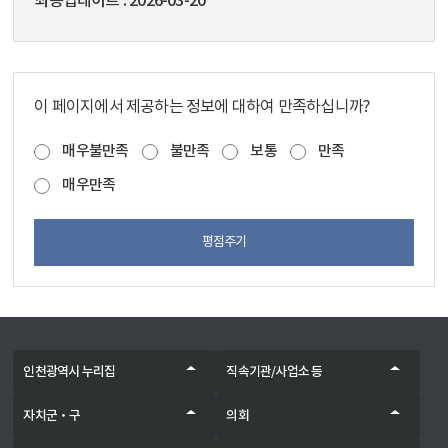
최종업데이트
2026-03-20
이 페이지에서 제공하는 정보에 대하여 만족하십니까?
매우불만족
불만족
보통
만족
매우만족
평점주기
인천광역시 누리집
직속기관/사업소 등
자치군‧구
의회