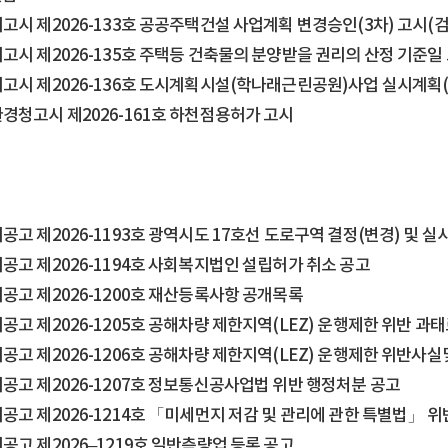
시 제2026-133호 공공주택건설 사업계획 변경승인(3차) 고시(검단
고시 제2026-135호 주택등 건축물의 분양받을 권리의 산정 기준일
고시 제2026-136호 도시계획시설(학나래근린공원)사업 실시계획
경청고시 제2026-161호 하천점용허가 고시
고 제2026-1193호 광역시도 17호선 도로구역 결정(변경) 및 
공고 제2026-1194호 사회복지법인 설립허가 취소 공고
공고 제2026-1200호 재산등록사항 공개목록
고 제2026-1205호 공해차량 제한지역(LEZ) 운행제한 위반 과
공고 제2026-1206호 공해차량 제한지역(LEZ) 운행제한 위반사
공고 제2026-1207호 정보통신공사업법 위반 행정처분 공고
공고 제2026-1214호 「미세먼지 저감 및 관리에 관한 특별법」 위
공고 제2026–1219호 일반측량업 등록 공고