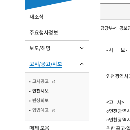
새소식
담당부서
공보담당
주요행사정보
보도/해명
- 시 보 -
고시/공고/시보
인천광역시
고시공고
인천시보
반상회보
<고 시>
입법예고
○인천광역시
○인천광역시고
매체 모음
위한 공고·