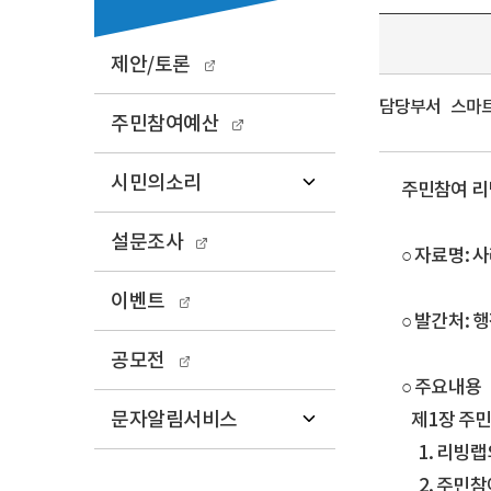
제안/토론
담당부서
스마트도
주민참여예산
시민의소리
주민참여 리
설문조사
○ 자료명:
이벤트
○ 발간처:
공모전
○ 주요내용
문자알림서비스
제1장 주민
1. 리빙랩
2. 주민참