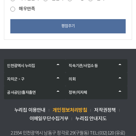
매우만족
평점주기
인천광역시 누리집
직속기관/사업소 등
자치군‧구
의회
공사공단/출자출연
정부/지자체
개인정보처리방침
누리집 이용안내
저작권정책
이메일무단수집거부
누리집 안내지도
21554 인천광역시 남동구 정각로 29(구월동) TEL:(032)120 (유료)