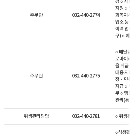
검 ○ 사
지원 ○ 식
주무관
032-440-2774
회복지시설
업소 등 
이력 업소
구) ○ 예
○ 배달음
로바이러스
음 취급 
대응 지원
주무관
032-440-2775
정‧민원 
지급 ○ 
무 ○ 행
관리(통합
위생관리담당
032-440-2781
○ 위생관
○식생활 