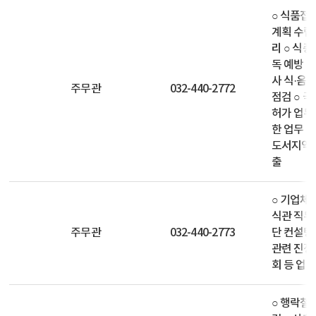
○ 식품접
계획 수립 
리 ○ 식
독 예방 
사 식·음
주무관
032-440-2772
점검 ○ 국
허가 업무
한 업무 ○
도서지역 
출
○ 기업체
식관 직무교
주무관
032-440-2773
단 컨설팅
관련 진정
회 등 업
○ 행락철