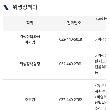
위생정책과
직위
전화번호
위생정책과장
032-440-5018
○ 위생정
이지영
○ 위생정책
련 제도 개
위생정책담당
032-440-2761
천음식축제
등
∘課 주요
계획 수립
∘비영리 
주무관
032-440-2762
산업육성지
추진 ∘인