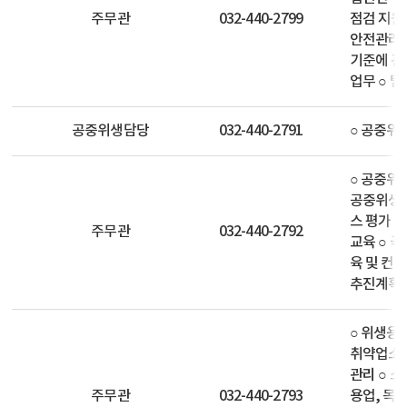
주무관
032-440-2799
점검 지원
안전관리인증
기준에 관
업무 ○ 팀
공중위생담당
032-440-2791
○ 공중위
○ 공중위
공중위생업
스 평가 
주무관
032-440-2792
교육 ○ 
육 및 컨
추진계획 
○ 위생용
취약업소 
관리 ○ 
주무관
032-440-2793
용업, 목