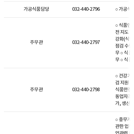
가공식품담당
032-440-2796
○ 가공식
○ 식품안
전 지도‧
강화(식약
주무관
032-440-2797
점검 수립
무 ○ 식
무 ○ 식
○ 건강기
검 지원 업
주무관
032-440-2798
식품안전의
동업자조합
가, 생산실
○ 충무계
관한 업무
업관련 위