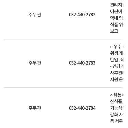
관리지원센
어린이 식
주무관
032-440-2782
역내 업소
식품 위생
보고
○ 우수 
위생 개선
반업, 식
주무관
032-440-2783
- 건강기
사후관리 
시원 운영
○ 유통식품
산식품, 방
주무관
032-440-2784
기능식품 
감화 사업
등 서무 