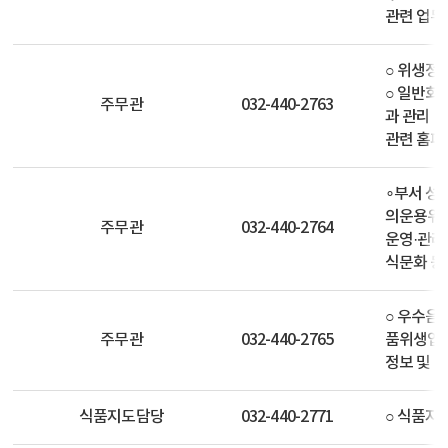
관련 업무
○ 위생정
○ 일반회계
주무관
032-440-2763
과 관리 
관련 홈페
∘부서 성
의운용위원
주무관
032-440-2764
운영·관리
식문화 등
○ 우수음식
주무관
032-440-2765
품위생업소
정보 및 
식품지도담당
032-440-2771
○ 식품지