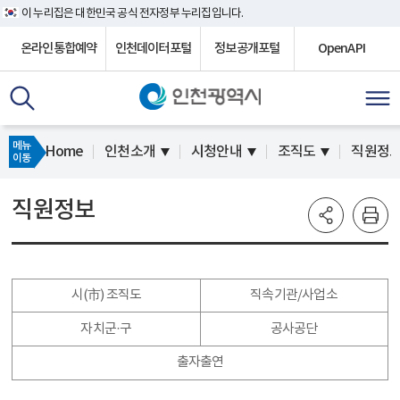
이 누리집은 대한민국 공식 전자정부 누리집입니다.
온라인통합예약
인천데이터포털
정보공개포털
OpenAPI
메뉴
Home
인천소개
시청안내
조직도
직원정
이동
직원정보
시(市) 조직도
직속기관/사업소
자치군·구
공사공단
출자출연