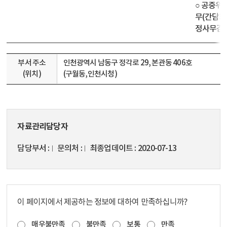
○ 공중위
무(간담회,
정사무감사
부서 주소
인천광역시 남동구 정각로 29, 본관동 406호
(위치)
(구월동,인천시청)
자료관리담당자
담당부서
문의처
최종업데이트
2020-07-13
이 페이지에서 제공하는 정보에 대하여 만족하십니까?
매우불만족
불만족
보통
만족