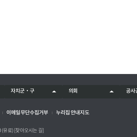
자치군‧구
의회
공사
이메일무단수집거부
누리집 안내지도
0 (유료)
[찾아오시는 길]