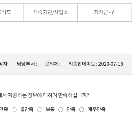
 조직도
직속기관/사업소
자치군·구
당자
담당부서
문의처
최종업데이트
2020-07-13
에서 제공하는 정보에 대하여 만족하십니까?
만족
불만족
보통
만족
매우만족