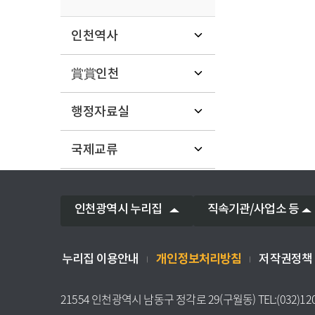
인천역사
賞賞인천
행정자료실
국제교류
인천광역시 누리집
직속기관/사업소 등
개인정보처리방침
누리집 이용안내
저작권정책
21554 인천광역시 남동구 정각로 29(구월동) TEL:(032)12