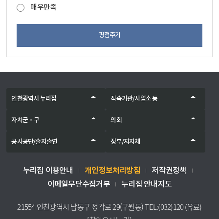
매우만족
평점주기
인천광역시 누리집
직속기관/사업소 등
자치군‧구
의회
공사공단/출자출연
정부/지자체
개인정보처리방침
누리집 이용안내
저작권정책
이메일무단수집거부
누리집 안내지도
21554 인천광역시 남동구 정각로 29(구월동) TEL:(032)120 (유료)