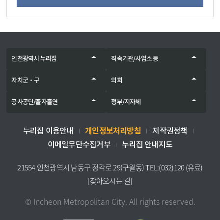
인천광역시 누리집
직속기관/사업소 등
자치군‧구
의회
공사공단/출자출연
정부/지자체
개인정보처리방침
누리집 이용안내
저작권정책
이메일무단수집거부
누리집 안내지도
21554 인천광역시 남동구 정각로 29(구월동) TEL:(032)120 (유료)
[찾아오시는 길]
© Incheon Metropolitan City. All rights reserved.