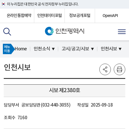
이 누리집은 대한민국 공식 전자정부 누리집입니다.
온라인통합예약
인천데이터포털
정보공개포털
OpenAPI
메뉴
Home
인천소식
고시/공고/시보
인천시보
이동
인천시보
시보 제2380호
담당부서
공보담당관 (032-440-3055)
작성일
2025-09-18
조회수
7160