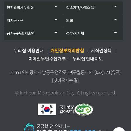
인천광역시 누리집
직속기관/사업소 등
자치군‧구
의회
공사공단/출자출연
정부/지자체
개인정보처리방침
누리집 이용안내
저작권정책
이메일무단수집거부
누리집 안내지도
21554 인천광역시 남동구 정각로 29(구월동) TEL:(032)120 (유료)
[찾아오시는 길]
© Incheon Metropolitan City. All rights reserved.