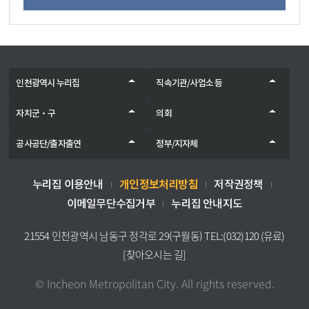
인천광역시 누리집
직속기관/사업소 등
자치군‧구
의회
공사공단/출자출연
정부/지자체
개인정보처리방침
누리집 이용안내
저작권정책
이메일무단수집거부
누리집 안내지도
21554 인천광역시 남동구 정각로 29(구월동) TEL:(032)120 (유료)
[찾아오시는 길]
© Incheon Metropolitan City. All rights reserved.