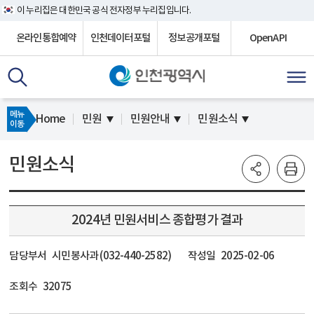
이 누리집은 대한민국 공식 전자정부 누리집입니다.
온라인통합예약
인천데이터포털
정보공개포털
OpenAPI
메뉴
Home
민원
민원안내
민원소식
이동
민원소식
2024년 민원서비스 종합평가 결과
담당부서
시민봉사과 (032-440-2582)
작성일
2025-02-06
조회수
32075