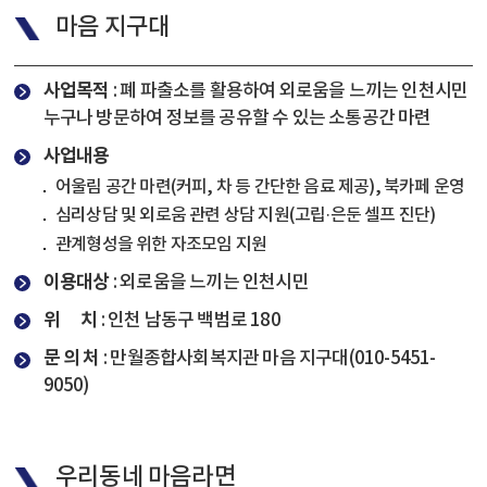
마음 지구대
사업목적
: 폐 파출소를 활용하여 외로움을 느끼는 인천시민
누구나 방문하여 정보를 공유할 수 있는 소통공간 마련
사업내용
어울림 공간 마련(커피, 차 등 간단한 음료 제공), 북카페 운영
심리상담 및 외로움 관련 상담 지원(고립·은둔 셀프 진단)
관계형성을 위한 자조모임 지원
이용대상
: 외로움을 느끼는 인천시민
위 치
: 인천 남동구 백범로 180
문 의 처
: 만월종합사회복지관 마음 지구대(010-5451-
9050)
우리동네 마음라면