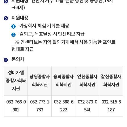
지원대상
: 인천시 거주 고립․은둔 청년 및 중장년(19세
~64세)
지원내용
가상회사 체험 기회를 제공
출퇴근, 목표달성 시 인센티브 지급
※ 인센티브는 지역 할인가게에서 사용 가능한 포인트
형태로 지급
문의처
성미가엘
창영종합사
숭의종합사
인천종합사
갈산종합사
종합사회복
회복지관
회복지관
회복지관
회복지관
지관
032-766-0
032-773-1
032-888-6
032-873-0
032-515-8
981
733
222
541
187