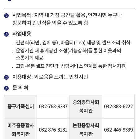
사업목적
: 지역 내 거점 공간을 활용, 인천시민 누구나
방문하여 간편식을 먹을 수 있도록 함
사업내용
간편식(라면, 김치 등), 마음티(Tea) 제공 및 셀프 조리·취식
운영기관 내 휴게공간 조성(기능강화)를 통한 이웃과의
소통기회 제공
고립·은둔 셀프 진단 및 상담서비스 연계를 통한 정서지원
이용대상
: 외로움을 느끼는 인천시민
문 의 처
숭의종합사회
중구가족센터
032-763-9337
032-888-6222
복지관
미추홀종합사
논현종합사회
032-876-8181
032-446-9339
회복지관
복지관