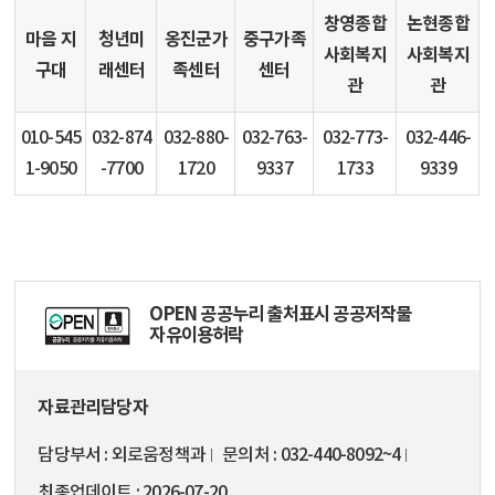
창영종합
논현종합
마음 지
청년미
옹진군가
중구가족
사회복지
사회복지
구대
래센터
족센터
센터
관
관
010-545
032-874
032-880-
032-763-
032-773-
032-446-
1-9050
-7700
1720
9337
1733
9339
OPEN 공공누리 출처표시 공공저작물
자유이용허락
자료관리담당자
담당부서
외로움정책과
문의처
032-440-8092~4
최종업데이트
2026-07-20