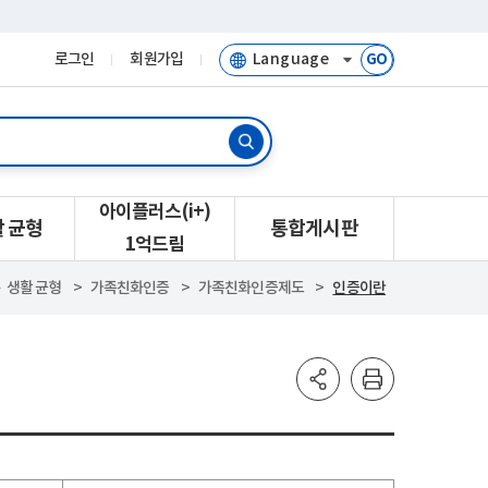
로그인
회원가입
GO
아이플러스(i+)
활 균형
통합게시판
1억드림
‧생활 균형
가족친화인증
가족친화인증제도
인증이란