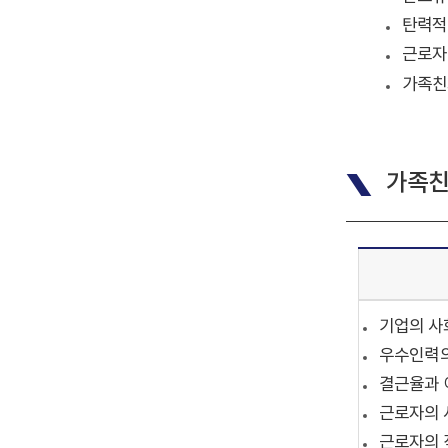
탄력적
근로자
가족친
가족친
기업의 사
우수인력의
결근율과 
근로자의 
근로자의 