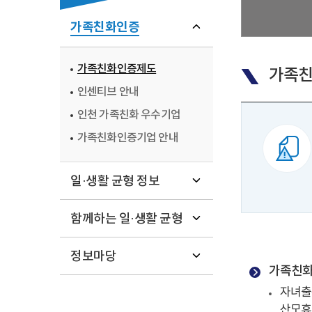
가족친화인증
가족친화인증제도
가족친
인센티브 안내
인천 가족친화 우수기업
가족친화인증기업 안내
일·생활 균형 정보
함께하는 일·생활 균형
정보마당
가족친화
자녀출
산모휴