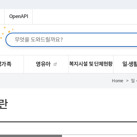
OpenAPI
성가족
영유아
복지시설 및 단체현황
일‧생
Home
일
란