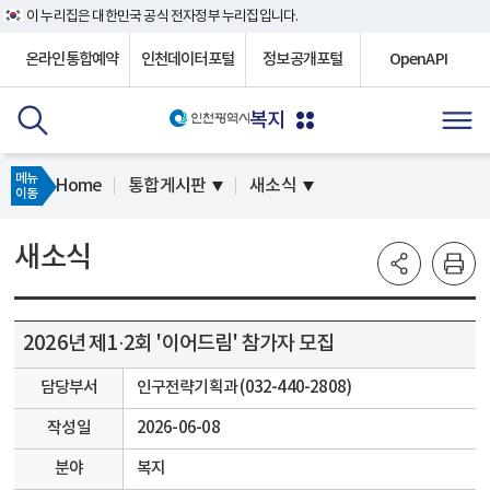
이 누리집은 대한민국 공식 전자정부 누리집입니다.
온라인통합예약
인천데이터포털
정보공개포털
OpenAPI
복지
메뉴
Home
통합게시판
새소식
이동
새소식
2026년 제1·2회 '이어드림' 참가자 모집
담당부서
인구전략기획과 (032-440-2808)
작성일
2026-06-08
분야
복지