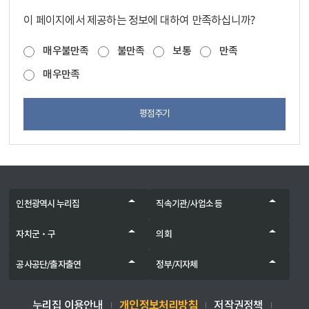
이 페이지에서 제공하는 정보에 대하여 만족하십니까?
매우불만족
불만족
보통
만족
매우만족
평점주기
인천광역시 누리집
직속기관/사업소 등
자치군‧구
의회
공사공단/출자출연
정부/지자체
개인정보처리방침
누리집 이용안내
저작권정책