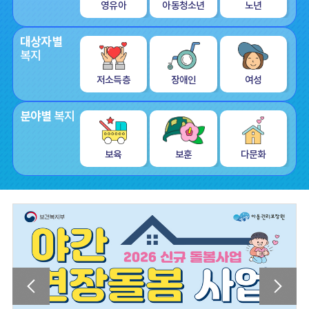
영유아
아동청소년
노년
대상자별
복지
저소득층
장애인
여성
분야별
복지
보육
보훈
다문화
‹
›